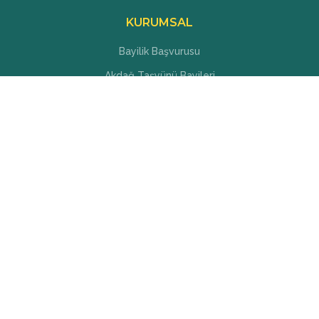
KURUMSAL
Bayilik Başvurusu
Akdağ Taşyünü Bayileri
Referans Projeler
Yatırımcı İlişkileri
Basında Akdağ
İnsan Kaynakları
BİZİ TAKİP EDİN
Instagram
Facebook
Twitter
Linkedin