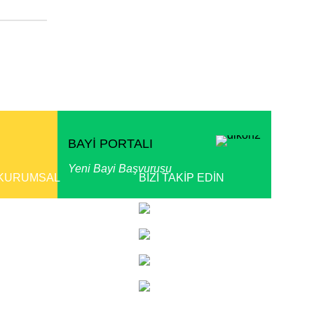
BAYİ PORTALI
Yeni Bayi Başvurusu
KURUMSAL
BİZİ TAKİP EDİN
Bayilik Başvurusu
Instagram
Akdağ Taşyünü Bayileri
Facebook
Referans Projeler
Twitter
Yatırımcı İlişkileri
Linkedin
Basında Akdağ