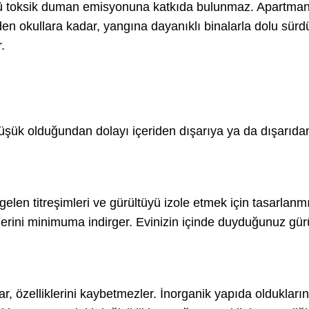
ünü toksik duman emisyonuna katkıda bulunmaz. Apartma
en okullara kadar, yangına dayanıklı binalarla dolu sürdü
.
düşük olduğundan dolayı içeriden dışarıya ya da dışarıdan
len titreşimleri ve gürültüyü izole etmek için tasarlanmı
kilerini minimuma indirger. Evinizin içinde duyduğunuz gür
 özelliklerini kaybetmezler. İnorganik yapıda oldukları