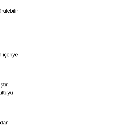
n
rülebilir
 içeriye
ştır.
ültüyü
ndan