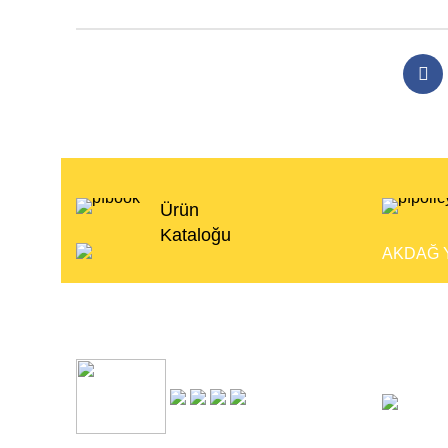
Ürün
Kataloğu
AKDAĞ Y
Elazığ O
2. Yol No
Tel: +90
E-mail :