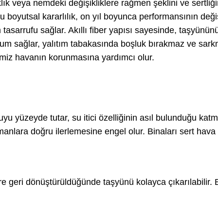
ık veya nemdeki değişikliklere rağmen şeklini ve sertliği
 Bu boyutsal kararlılık, on yıl boyunca performansının değ
asarrufu sağlar. Akıllı fiber yapısı sayesinde, taşyünün
uyum sağlar, yalıtım tabakasında boşluk bırakmaz ve sar
miz havanın korunmasına yardımcı olur.
 yüzeyde tutar, su itici özelliğinin asıl bulunduğu kat
tmanlara doğru ilerlemesine engel olur. Binaları sert hava
ere geri dönüştürüldüğünde taşyünü kolayca çıkarılabilir.