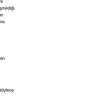
ni
işmediği
ün
kma
man
 Böylece