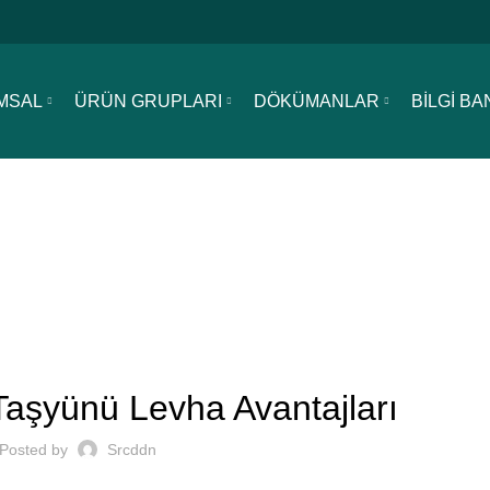
MSAL
ÜRÜN GRUPLARI
DÖKÜMANLAR
BİLGİ BA
BILGI BANKASI
 Taşyünü Levha Avantajları
Posted by
Srcddn