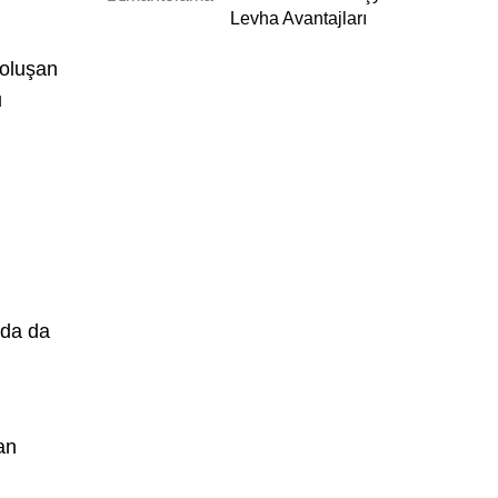
Levha Avantajları
 oluşan
u
nda da
an