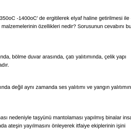
350oC -1400oC’ de ergitilerek elyaf haline getirilmesi ile
m malzemelerinin özellikleri nedir? Sorusunun cevabını b
nda, bölme duvar arasında, çatı yalıtımında, çelik yapı
dır.
ında değil aynı zamanda ses yalıtımı ve yangın yalıtımı
ması nedeniyle taşyünü mantolaması yapılmış binalar ins
 ateşin yayılmasını önleyerek itfaiye ekiplerinin işini