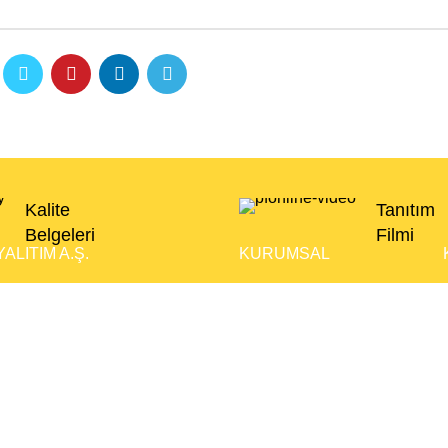
Kalite
Tanıtım
Belgeleri
Filmi
ALITIM A.Ş.
KURUMSAL
rganize Sanayii Bölgesi
Kurumsal
:3 Elazığ
Ürünler
 424 502 20 00
 bilgi@akdagtasyunu.com
Kalitemiz
Bilgi Bankası
Bayi Portalı