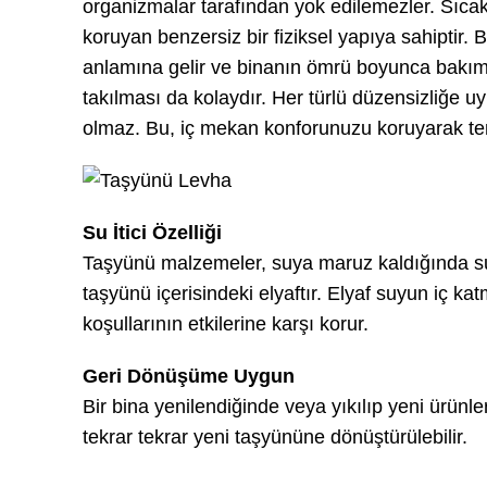
organizmalar tarafından yok edilemezler. Sıcakl
koruyan benzersiz bir fiziksel yapıya sahiptir.
anlamına gelir ve binanın ömrü boyunca bakım t
takılması da kolaydır. Her türlü düzensizliğe 
olmaz. Bu, iç mekan konforunuzu koruyarak te
Su İtici Özelliği
Taşyünü malzemeler, suya maruz kaldığında suyu
taşyünü içerisindeki elyaftır. Elyaf suyun iç ka
koşullarının etkilerine karşı korur.
Geri Dönüşüme Uygun
Bir bina yenilendiğinde veya yıkılıp yeni ürünl
tekrar tekrar yeni taşyününe dönüştürülebilir.