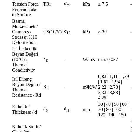
σ
Tension Force
TRi
kPa
≥ 7,5
-
mt
Perpendicular
to Surface
Basma
Mukavemeti /
σ
Compress
CS(10/Y)i
kPa
≥ 30
-
10
Stress at %10
Deformation
Isıl İletkenlik
Beyan Değeri
λ
(10°C) /
-
W/mK
max 0,037
-
D
Thermal
Condictivity
0,83 | 1,11 | 1,39
Isıl Direnç
| 1,67 | 1,94 |
Beyan Değeri /
R
-
m²K/W
2,22 | 2,78 |
-
D
Thermal
3,33 | 3,88 |
Resistance / Rd
4,25
30 | 40 | 50 | 60 |
Kalınlık /
d
d
mm
70 | 80 | 100 |
-
N
N
Thickness / d
120 | 140 | 150
Kalınlık Sınıfı /
Class for