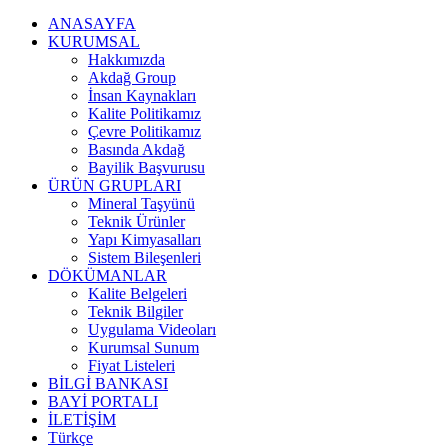
ANASAYFA
KURUMSAL
Hakkımızda
Akdağ Group
İnsan Kaynakları
Kalite Politikamız
Çevre Politikamız
Basında Akdağ
Bayilik Başvurusu
ÜRÜN GRUPLARI
Mineral Taşyünü
Teknik Ürünler
Yapı Kimyasalları
Sistem Bileşenleri
DÖKÜMANLAR
Kalite Belgeleri
Teknik Bilgiler
Uygulama Videoları
Kurumsal Sunum
Fiyat Listeleri
BİLGİ BANKASI
BAYİ PORTALI
İLETİŞİM
Türkçe