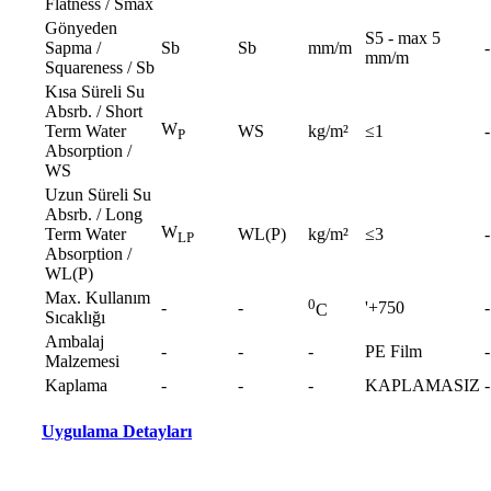
Flatness / Smax
Gönyeden
S5 - max 5
Sapma /
Sb
Sb
mm/m
-
mm/m
Squareness / Sb
Kısa Süreli Su
Absrb. / Short
W
Term Water
WS
kg/m²
≤1
-
P
Absorption /
WS
Uzun Süreli Su
Absrb. / Long
W
Term Water
WL(P)
kg/m²
≤3
-
LP
Absorption /
WL(P)
Max. Kullanım
0
-
-
'+750
-
C
Sıcaklığı
Ambalaj
-
-
-
PE Film
-
Malzemesi
Kaplama
-
-
-
KAPLAMASIZ
-
Uygulama Detayları