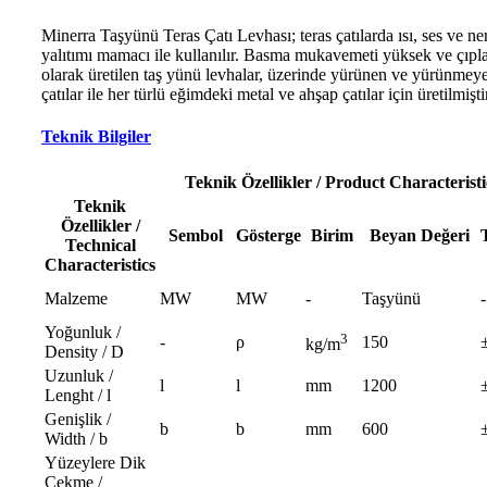
Minerra Taşyünü Teras Çatı Levhası; teras çatılarda ısı, ses ve n
yalıtımı mamacı ile kullanılır. Basma mukavemeti yüksek ve çıpl
olarak üretilen taş yünü levhalar, üzerinde yürünen ve yürünmeye
çatılar ile her türlü eğimdeki metal ve ahşap çatılar için üretilmişti
Teknik Bilgiler
Teknik Özellikler / Product Characteristi
Teknik
Özellikler /
Sembol
Gösterge
Birim
Beyan Değeri
Technical
Characteristics
Malzeme
MW
MW
-
Taşyünü
-
Yoğunluk /
3
-
ρ
150
kg/m
Density / D
Uzunluk /
l
l
mm
1200
Lenght / l
Genişlik /
b
b
mm
600
Width / b
Yüzeylere Dik
Çekme /