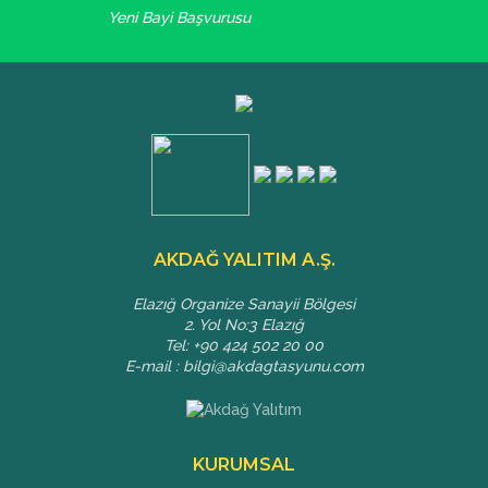
Yeni Bayi Başvurusu
AKDAĞ YALITIM A.Ş.
Elazığ Organize Sanayii Bölgesi
2. Yol No:3 Elazığ
Tel: +90 424 502 20 00
E-mail : bilgi@akdagtasyunu.com
KURUMSAL