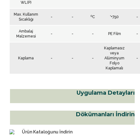
WL(P)
Max. Kullanım
0
-
-
C
'+750
-
Sıcaklığı
Ambalaj
-
-
-
PE Film
-
Malzemesi
Kaplamasız
veya
Kaplama
-
-
-
Alüminyum
-
Folyo
Kaplamalı
Uygulama Detayları
Dökümanları İndirin
Ürün Kataloğunu İndirin