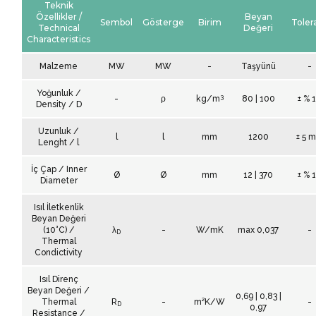
Teknik
Özellikler /
Beyan
Sembol
Gösterge
Birim
Toler
Technical
Değeri
Characteristics
Malzeme
MW
MW
-
Taşyünü
-
Yoğunluk /
3
-
ρ
kg/m
80 | 100
± % 
Density / D
Uzunluk /
l
l
mm
1200
± 5 
Lenght / l
İç Çap / Inner
Ø
Ø
mm
12 | 370
± % 1
Diameter
Isıl İletkenlik
Beyan Değeri
(10°C) /
λ
-
W/mK
max 0,037
-
D
Thermal
Condictivity
Isıl Direnç
Beyan Değeri /
0,69 | 0,83 |
Thermal
R
-
m²K/W
-
D
0,97
Resistance /