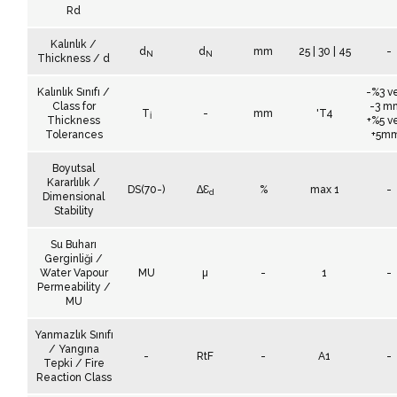
Rd
Kalınlık /
d
d
mm
25 | 30 | 45
-
N
N
Thickness / d
Kalınlık Sınıfı /
-%3 v
Class for
-3 m
T
-
mm
'T4
İ
Thickness
+%5 v
Tolerances
+5mm
Boyutsal
Kararlılık /
DS(70-)
∆Ɛ
%
max 1
-
d
Dimensional
Stability
Su Buharı
Gerginliği /
Water Vapour
MU
µ
-
1
-
Permeability /
MU
Yanmazlık Sınıfı
/ Yangına
-
RtF
-
A1
-
Tepki / Fire
Reaction Class