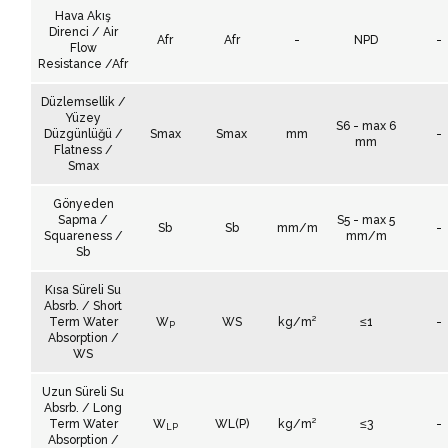
Hava Akış
Direnci / Air
Afr
Afr
-
NPD
-
Flow
Resistance /Afr
Düzlemsellik /
Yüzey
S6 - max 6
Düzgünlüğü /
Smax
Smax
mm
-
mm
Flatness /
Smax
Gönyeden
Sapma /
S5 - max 5
Sb
Sb
mm/m
-
Squareness /
mm/m
Sb
Kısa Süreli Su
Absrb. / Short
Term Water
W
WS
kg/m²
≤1
-
P
Absorption /
WS
Uzun Süreli Su
Absrb. / Long
Term Water
W
WL(P)
kg/m²
≤3
-
LP
Absorption /